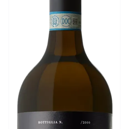
Le nostre news
Contatti
EN
IT