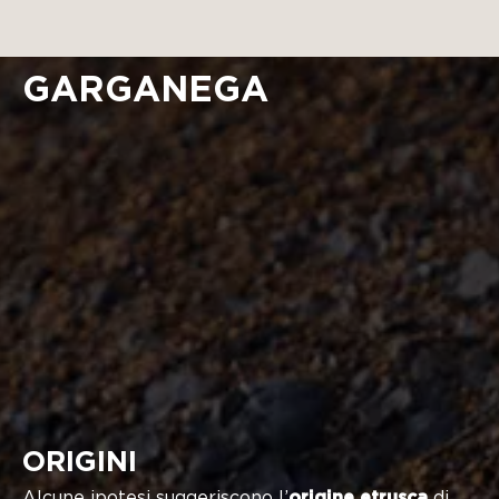
GARGANEGA
ORIGINI
Alcune ipotesi suggeriscono l’
origine etrusca
di