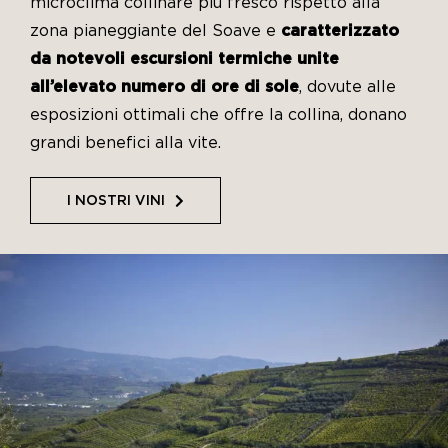
Le nostre news
microclima collinare più fresco rispetto alla
zona pianeggiante del Soave e
caratterizzato
Contatti
da notevoli escursioni termiche unite
all’elevato numero di ore di sole
, dovute alle
EN
esposizioni ottimali che offre la collina, donano
grandi benefici alla vite.
IT
I NOSTRI VINI