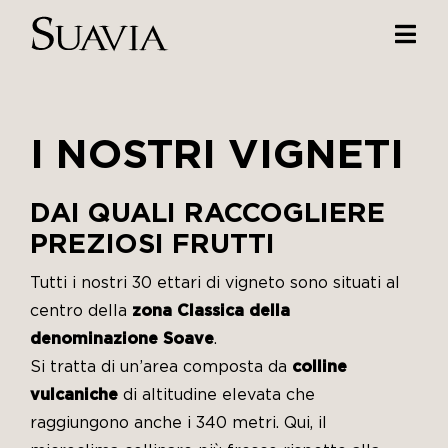
Salta
al
Togg
contenuto
Navi
Home
I NOSTRI VIGNETI
I nostri vini
I luoghi
DAI QUALI RACCOGLIERE
PREZIOSI FRUTTI
Noi di Suavia
Tutti i nostri 30 ettari di vigneto sono situati al
Il nostro lavoro
centro della
zona Classica della
denominazione Soave
.
I nostri vigneti
Si tratta di un’area composta da
colline
vulcaniche
di altitudine elevata che
Tappo a vite
raggiungono anche i 340 metri. Qui, il