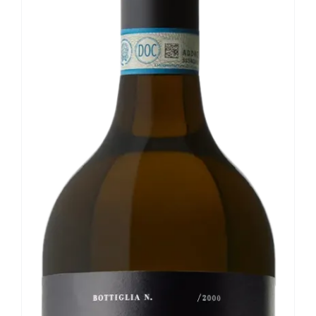
Le nostre news
Contatti
EN
IT