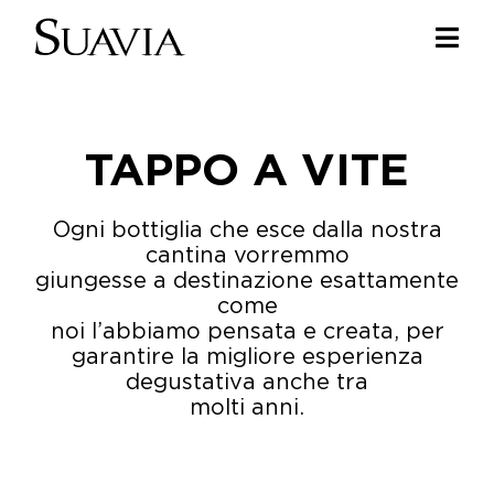
Salta
al
Togg
contenuto
Navi
Home
TAPPO A VITE
I nostri vini
I luoghi
Ogni bottiglia che esce dalla nostra
cantina vorremmo
Noi di Suavia
giungesse a destinazione esattamente
come
Il nostro lavoro
noi l’abbiamo pensata e creata, per
garantire la migliore esperienza
degustativa anche tra
I nostri vigneti
molti anni.
Tappo a vite