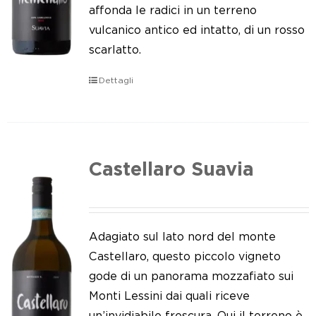
Le nostre news
affonda le radici in un terreno
vulcanico antico ed intatto, di un rosso
Contatti
scarlatto.
EN
Dettagli
IT
Castellaro Suavia
Adagiato sul lato nord del monte
Castellaro, questo piccolo vigneto
gode di un panorama mozzafiato sui
Monti Lessini dai quali riceve
un’invidiabile frescura. Qui il terreno è