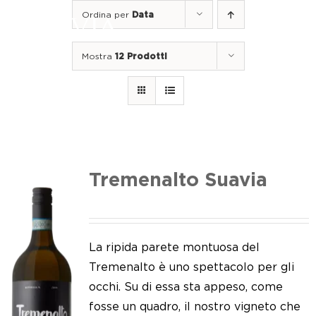
Salta
Ordina per
Data
al
Togg
contenuto
Navi
Mostra
12 Prodotti
Home
I nostri vini
I luoghi
Noi di Suavia
Tremenalto Suavia
Il nostro lavoro
I nostri vigneti
La ripida parete montuosa del
Tremenalto è uno spettacolo per gli
Tappo a vite
occhi. Su di essa sta appeso, come
fosse un quadro, il nostro vigneto che