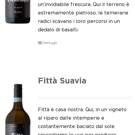
Le nostre news
un’invidiabile frescura. Qui il terreno è
estremamente pietroso, le temerarie
Contatti
radici scavano i loro percorsi in un
dedalo di basalti.
EN
Dettagli
IT
Fittà Suavia
Fittà è casa nostra. Qui, in un vigneto
al riparo dalle intemperie e
costantemente baciato dal sole
raccogliamo le uve per produrre