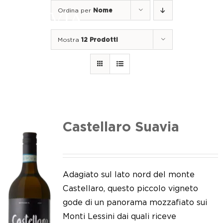
Salta
Ordina per
Nome
al
Togg
contenuto
Navi
Mostra
12 Prodotti
Home
I nostri vini
I luoghi
Noi di Suavia
Castellaro Suavia
Il nostro lavoro
I nostri vigneti
Adagiato sul lato nord del monte
Castellaro, questo piccolo vigneto
Tappo a vite
gode di un panorama mozzafiato sui
Monti Lessini dai quali riceve