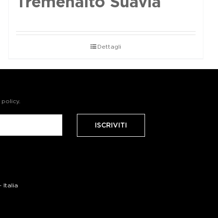
Tremenalto Suavia
Dettagli
 policy
.
Italia