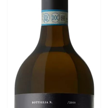
Le nostre news
Contatti
EN
IT