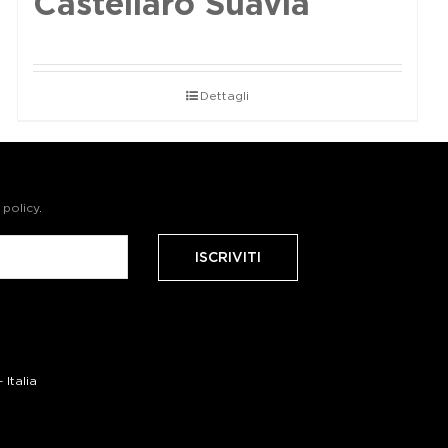
Castellaro Suavia
Dettagli
 policy
.
Italia