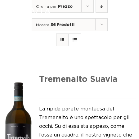
Salta
Ordina per
Prezzo
al
Togg
contenuto
Navi
Mostra
36 Prodotti
Home
I nostri vini
I luoghi
Noi di Suavia
Tremenalto Suavia
Il nostro lavoro
I nostri vigneti
La ripida parete montuosa del
Tremenalto è uno spettacolo per gli
Tappo a vite
occhi. Su di essa sta appeso, come
fosse un quadro, il nostro vigneto che