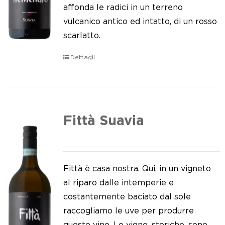
Le nostre news
affonda le radici in un terreno
vulcanico antico ed intatto, di un rosso
Contatti
scarlatto.
EN
Dettagli
IT
Fittà Suavia
Fittà è casa nostra. Qui, in un vigneto
al riparo dalle intemperie e
costantemente baciato dal sole
raccogliamo le uve per produrre
questo vino. Le vigne, storiche, sono