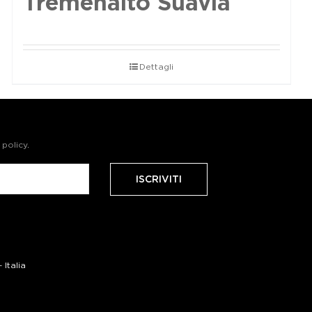
Tremenalto Suavia
Dettagli
 policy
.
Italia