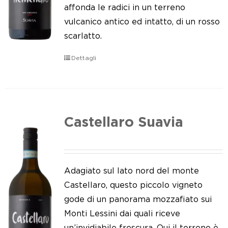
Le nostre news
affonda le radici in un terreno
vulcanico antico ed intatto, di un rosso
Contatti
scarlatto.
EN
Dettagli
IT
Castellaro Suavia
Adagiato sul lato nord del monte
Castellaro, questo piccolo vigneto
gode di un panorama mozzafiato sui
Monti Lessini dai quali riceve
un’invidiabile frescura. Qui il terreno è