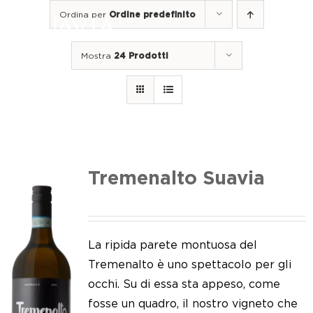
Salta
Ordina per
Ordine predefinito
al
Togg
contenuto
Navi
Mostra
24 Prodotti
Home
I nostri vini
I luoghi
Noi di Suavia
Tremenalto Suavia
Il nostro lavoro
I nostri vigneti
La ripida parete montuosa del
Tremenalto è uno spettacolo per gli
Tappo a vite
occhi. Su di essa sta appeso, come
fosse un quadro, il nostro vigneto che