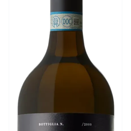
Le nostre news
Contatti
EN
IT