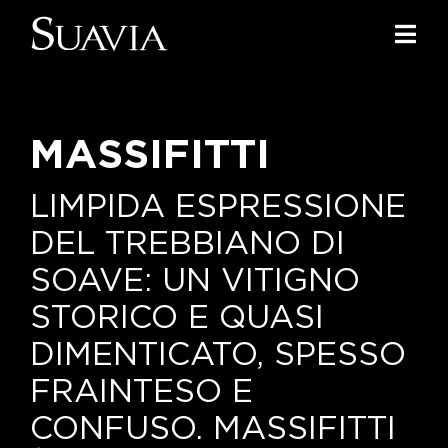
Salta
al
Togg
contenuto
Navi
Home
MASSIFITTI
I nostri vini
I luoghi
LIMPIDA ESPRESSIONE
DEL TREBBIANO DI
Noi di Suavia
SOAVE: UN VITIGNO
Il nostro lavoro
STORICO E QUASI
DIMENTICATO, SPESSO
I nostri vigneti
FRAINTESO E
Tappo a vite
CONFUSO. MASSIFITTI