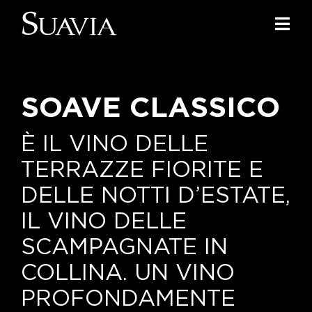
Salta
al
Togg
contenuto
Navi
Home
SOAVE CLASSICO
I nostri vini
I luoghi
È IL VINO DELLE
TERRAZZE FIORITE E
Noi di Suavia
DELLE NOTTI D’ESTATE,
Il nostro lavoro
IL VINO DELLE
SCAMPAGNATE IN
I nostri vigneti
COLLINA. UN VINO
Tappo a vite
PROFONDAMENTE