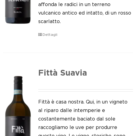
Le nostre news
affonda le radici in un terreno
vulcanico antico ed intatto, di un rosso
Contatti
scarlatto.
EN
Dettagli
IT
Fittà Suavia
Fittà è casa nostra. Qui, in un vigneto
al riparo dalle intemperie e
costantemente baciato dal sole
raccogliamo le uve per produrre
questo vino. Le vigne, storiche, sono