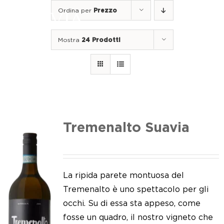
Salta
Ordina per
Prezzo
al
Togg
contenuto
Navi
Mostra
24 Prodotti
Home
I nostri vini
I luoghi
Noi di Suavia
Tremenalto Suavia
Il nostro lavoro
I nostri vigneti
La ripida parete montuosa del
Tremenalto è uno spettacolo per gli
Tappo a vite
occhi. Su di essa sta appeso, come
fosse un quadro, il nostro vigneto che