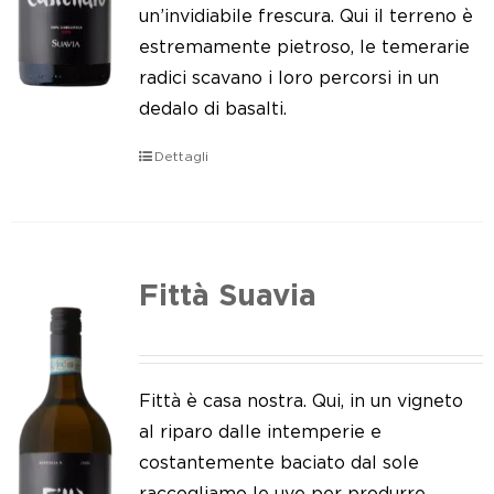
Le nostre news
un’invidiabile frescura. Qui il terreno è
estremamente pietroso, le temerarie
Contatti
radici scavano i loro percorsi in un
dedalo di basalti.
EN
Dettagli
IT
Fittà Suavia
Fittà è casa nostra. Qui, in un vigneto
al riparo dalle intemperie e
costantemente baciato dal sole
raccogliamo le uve per produrre