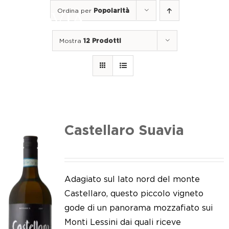
Salta
Ordina per
Popolarità
al
Togg
contenuto
Navi
Mostra
12 Prodotti
Home
I nostri vini
I luoghi
Noi di Suavia
Castellaro Suavia
Il nostro lavoro
I nostri vigneti
Adagiato sul lato nord del monte
Castellaro, questo piccolo vigneto
Tappo a vite
gode di un panorama mozzafiato sui
Monti Lessini dai quali riceve