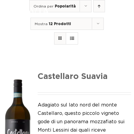
Salta
Ordina per
Popolarità
al
Togg
contenuto
Navi
Mostra
12 Prodotti
Home
I nostri vini
I luoghi
Noi di Suavia
Castellaro Suavia
Il nostro lavoro
I nostri vigneti
Adagiato sul lato nord del monte
Castellaro, questo piccolo vigneto
Tappo a vite
gode di un panorama mozzafiato sui
Monti Lessini dai quali riceve