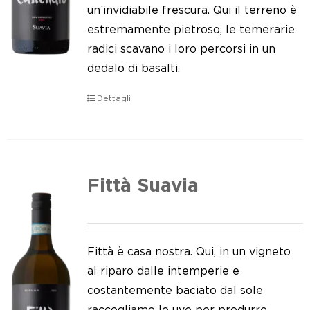
Le nostre news
un’invidiabile frescura. Qui il terreno è
estremamente pietroso, le temerarie
Contatti
radici scavano i loro percorsi in un
dedalo di basalti.
EN
Dettagli
IT
Fittà Suavia
Fittà è casa nostra. Qui, in un vigneto
al riparo dalle intemperie e
costantemente baciato dal sole
raccogliamo le uve per produrre