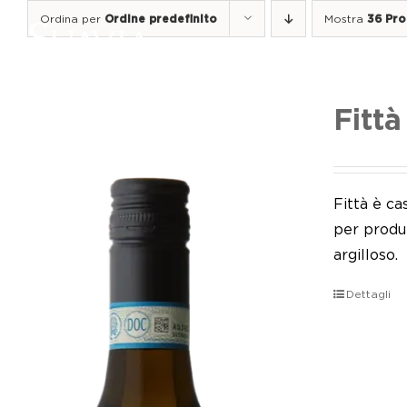
Salta
Ordina per
Ordine predefinito
Mostra
36 Pro
al
contenuto
Fittà
Fittà è ca
per produr
argilloso.
Dettagli