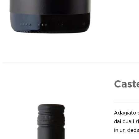
Cast
Adagiato 
dai quali 
in un deda