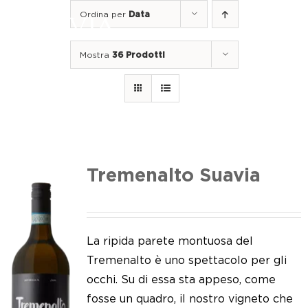
Salta
Ordina per
Data
al
Togg
contenuto
Navi
Mostra
36 Prodotti
Home
I nostri vini
I luoghi
Noi di Suavia
Tremenalto Suavia
Il nostro lavoro
I nostri vigneti
La ripida parete montuosa del
Tremenalto è uno spettacolo per gli
Tappo a vite
occhi. Su di essa sta appeso, come
fosse un quadro, il nostro vigneto che