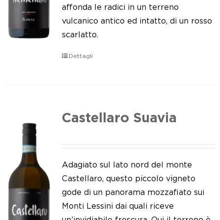
Le nostre news
affonda le radici in un terreno
vulcanico antico ed intatto, di un rosso
Contatti
scarlatto.
EN
Dettagli
IT
Castellaro Suavia
Adagiato sul lato nord del monte
Castellaro, questo piccolo vigneto
gode di un panorama mozzafiato sui
Monti Lessini dai quali riceve
un’invidiabile frescura. Qui il terreno è