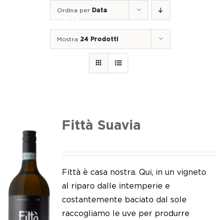
Salta
Ordina per
Data
al
Togg
contenuto
Navi
Mostra
24 Prodotti
Home
I nostri vini
I luoghi
Noi di Suavia
Fittà Suavia
Il nostro lavoro
I nostri vigneti
Fittà è casa nostra. Qui, in un vigneto
al riparo dalle intemperie e
Tappo a vite
costantemente baciato dal sole
raccogliamo le uve per produrre