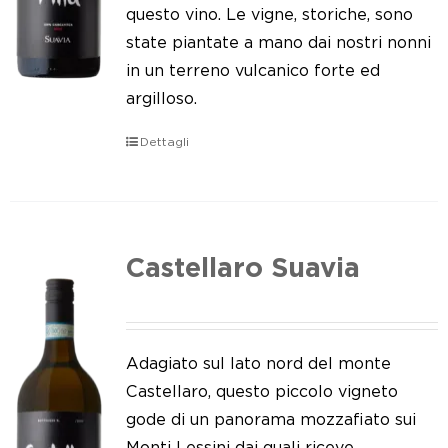
Le nostre news
questo vino. Le vigne, storiche, sono
state piantate a mano dai nostri nonni
Contatti
in un terreno vulcanico forte ed
argilloso.
EN
Dettagli
IT
Castellaro Suavia
Adagiato sul lato nord del monte
Castellaro, questo piccolo vigneto
gode di un panorama mozzafiato sui
Monti Lessini dai quali riceve