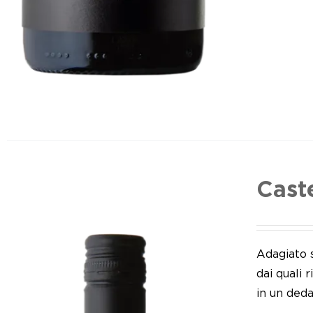
Cast
Adagiato 
dai quali 
in un deda