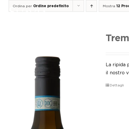
Salta
Ordina per
Ordine predefinito
Mostra
12 Pro
al
contenuto
Trem
La ripida
il nostro 
Dettagli