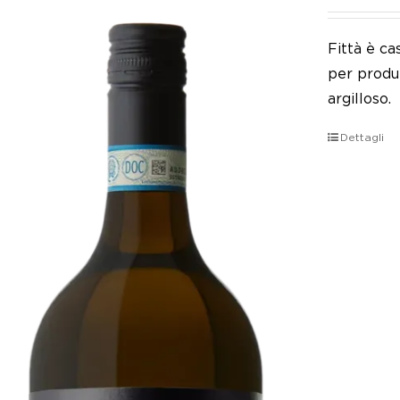
Fittà è ca
per produr
argilloso.
Dettagli