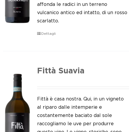
Le nostre news
affonda le radici in un terreno
vulcanico antico ed intatto, di un rosso
Contatti
scarlatto.
EN
Dettagli
IT
Fittà Suavia
Fittà è casa nostra. Qui, in un vigneto
al riparo dalle intemperie e
costantemente baciato dal sole
raccogliamo le uve per produrre
questo vino. Le vigne, storiche, sono