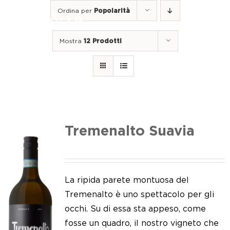
Salta
Ordina per
Popolarità
al
Togg
contenuto
Navi
Mostra
12 Prodotti
Home
I nostri vini
I luoghi
Noi di Suavia
Tremenalto Suavia
Il nostro lavoro
I nostri vigneti
La ripida parete montuosa del
Tremenalto è uno spettacolo per gli
Tappo a vite
occhi. Su di essa sta appeso, come
fosse un quadro, il nostro vigneto che