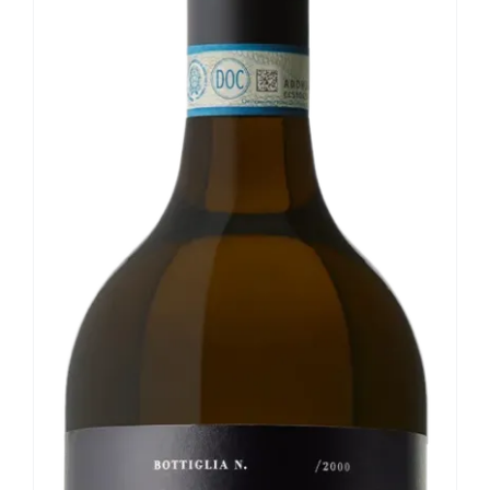
Le nostre news
Contatti
EN
IT