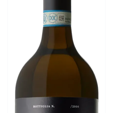
Le nostre news
Contatti
EN
IT