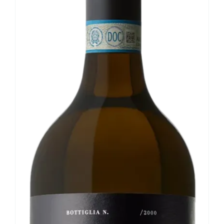
Le nostre news
Contatti
EN
IT