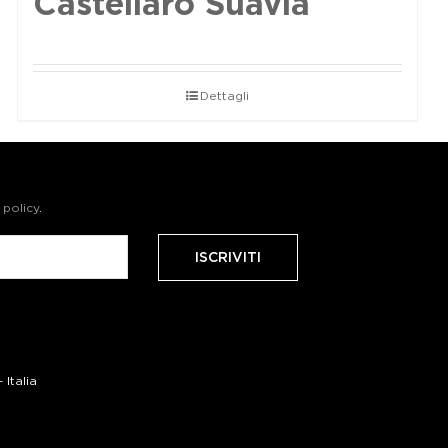
Castellaro Suavia
Dettagli
 policy
.
Italia