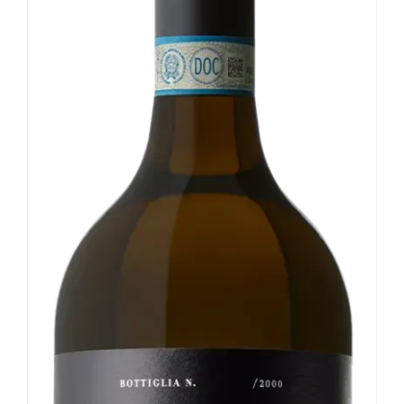
Le nostre news
Contatti
EN
IT