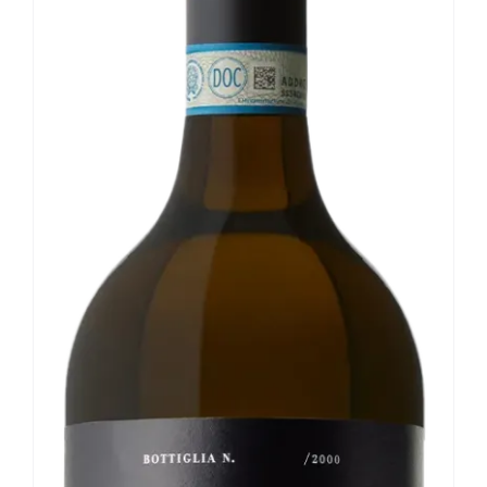
Le nostre news
Contatti
EN
IT