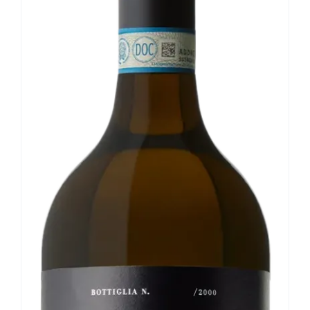
Le nostre news
Contatti
EN
IT