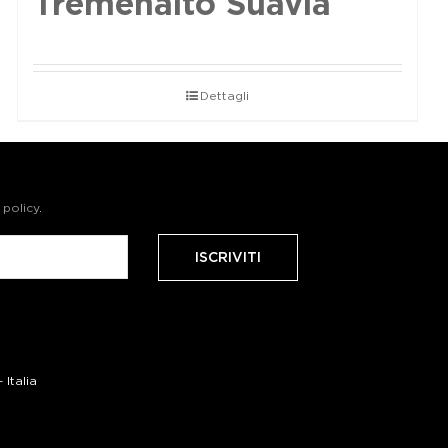
Tremenalto Suavia
Dettagli
 policy
.
Italia