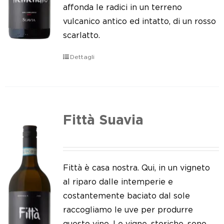
Le nostre news
affonda le radici in un terreno
vulcanico antico ed intatto, di un rosso
Contatti
scarlatto.
EN
Dettagli
IT
Fittà Suavia
Fittà è casa nostra. Qui, in un vigneto
al riparo dalle intemperie e
costantemente baciato dal sole
raccogliamo le uve per produrre
questo vino. Le vigne, storiche, sono