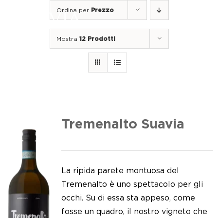
Salta
Ordina per
Prezzo
al
Togg
contenuto
Navi
Mostra
12 Prodotti
Home
I nostri vini
I luoghi
Noi di Suavia
Tremenalto Suavia
Il nostro lavoro
I nostri vigneti
La ripida parete montuosa del
Tremenalto è uno spettacolo per gli
Tappo a vite
occhi. Su di essa sta appeso, come
fosse un quadro, il nostro vigneto che