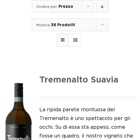
Salta
Ordina per
Prezzo
al
Togg
contenuto
Navi
Mostra
36 Prodotti
Home
I nostri vini
I luoghi
Noi di Suavia
Tremenalto Suavia
Il nostro lavoro
I nostri vigneti
La ripida parete montuosa del
Tremenalto è uno spettacolo per gli
Tappo a vite
occhi. Su di essa sta appeso, come
fosse un quadro, il nostro vigneto che