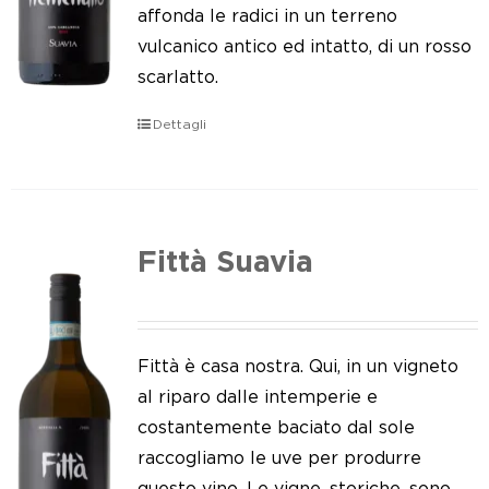
Le nostre news
affonda le radici in un terreno
vulcanico antico ed intatto, di un rosso
Contatti
scarlatto.
EN
Dettagli
IT
Fittà Suavia
Fittà è casa nostra. Qui, in un vigneto
al riparo dalle intemperie e
costantemente baciato dal sole
raccogliamo le uve per produrre
questo vino. Le vigne, storiche, sono