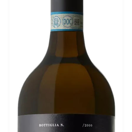
Le nostre news
Contatti
EN
IT