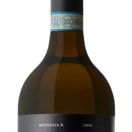
Le nostre news
Contatti
EN
IT