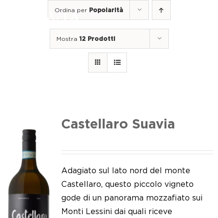
Salta
Ordina per
Popolarità
al
Togg
contenuto
Navi
Mostra
12 Prodotti
Home
I nostri vini
I luoghi
Noi di Suavia
Castellaro Suavia
Il nostro lavoro
I nostri vigneti
Adagiato sul lato nord del monte
Castellaro, questo piccolo vigneto
Tappo a vite
gode di un panorama mozzafiato sui
Monti Lessini dai quali riceve