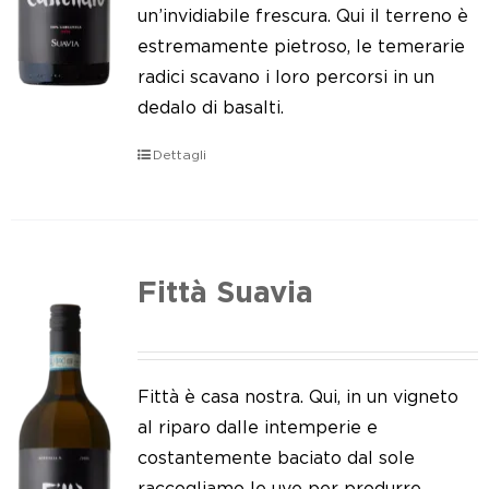
Le nostre news
un’invidiabile frescura. Qui il terreno è
estremamente pietroso, le temerarie
Contatti
radici scavano i loro percorsi in un
dedalo di basalti.
EN
Dettagli
IT
Fittà Suavia
Fittà è casa nostra. Qui, in un vigneto
al riparo dalle intemperie e
costantemente baciato dal sole
raccogliamo le uve per produrre