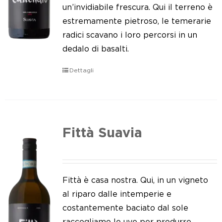
Le nostre news
un’invidiabile frescura. Qui il terreno è
estremamente pietroso, le temerarie
Contatti
radici scavano i loro percorsi in un
dedalo di basalti.
EN
Dettagli
IT
Fittà Suavia
Fittà è casa nostra. Qui, in un vigneto
al riparo dalle intemperie e
costantemente baciato dal sole
raccogliamo le uve per produrre