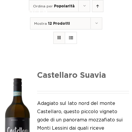
Salta
Ordina per
Popolarità
al
Togg
contenuto
Navi
Mostra
12 Prodotti
Home
I nostri vini
I luoghi
Noi di Suavia
Castellaro Suavia
Il nostro lavoro
I nostri vigneti
Adagiato sul lato nord del monte
Castellaro, questo piccolo vigneto
Tappo a vite
gode di un panorama mozzafiato sui
Monti Lessini dai quali riceve