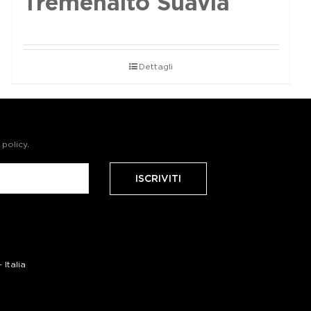
Tremenalto Suavia
Dettagli
 policy
.
Italia