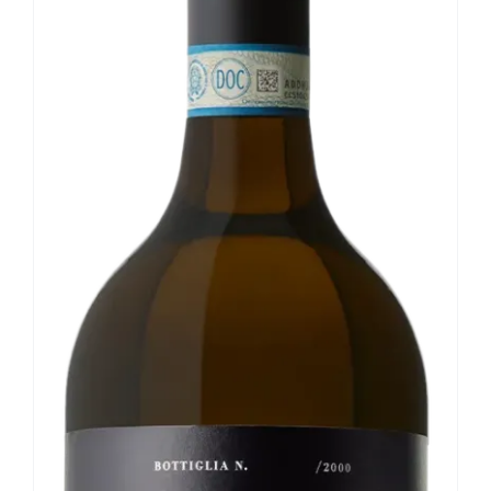
Le nostre news
Contatti
EN
IT