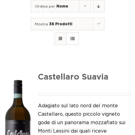
Salta
Ordina per
Nome
al
Togg
contenuto
Navi
Mostra
36 Prodotti
Home
I nostri vini
I luoghi
Noi di Suavia
Castellaro Suavia
Il nostro lavoro
I nostri vigneti
Adagiato sul lato nord del monte
Castellaro, questo piccolo vigneto
Tappo a vite
gode di un panorama mozzafiato sui
Monti Lessini dai quali riceve