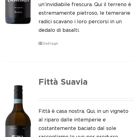
Le nostre news
un’invidiabile frescura. Qui il terreno è
estremamente pietroso, le temerarie
Contatti
radici scavano i loro percorsi in un
dedalo di basalti.
EN
Dettagli
IT
Fittà Suavia
Fittà è casa nostra. Qui, in un vigneto
al riparo dalle intemperie e
costantemente baciato dal sole
raccogliamo le uve per produrre