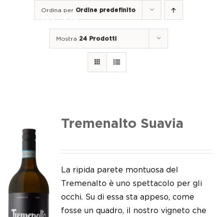
Salta
Ordina per
Ordine predefinito
al
Togg
contenuto
Navi
Mostra
24 Prodotti
Home
I nostri vini
I luoghi
Noi di Suavia
Tremenalto Suavia
Il nostro lavoro
I nostri vigneti
La ripida parete montuosa del
Tremenalto è uno spettacolo per gli
Tappo a vite
occhi. Su di essa sta appeso, come
fosse un quadro, il nostro vigneto che