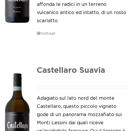
Le nostre news
affonda le radici in un terreno
vulcanico antico ed intatto, di un rosso
Contatti
scarlatto.
EN
Dettagli
IT
Castellaro Suavia
Adagiato sul lato nord del monte
Castellaro, questo piccolo vigneto
gode di un panorama mozzafiato sui
Monti Lessini dai quali riceve
un’invidiabile frescura. Qui il terreno è