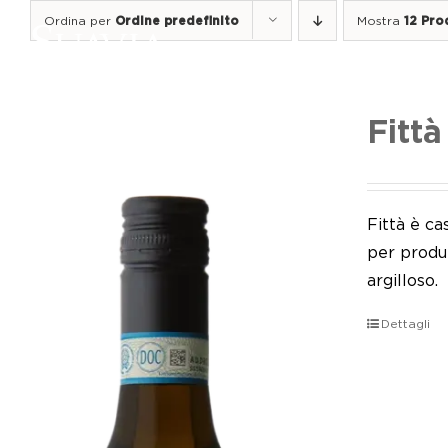
Salta
Ordina per
Ordine predefinito
Mostra
12 Pro
al
contenuto
Fittà
Fittà è ca
per produr
argilloso.
Dettagli