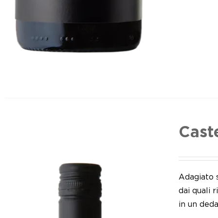
Cast
Adagiato 
dai quali 
in un deda