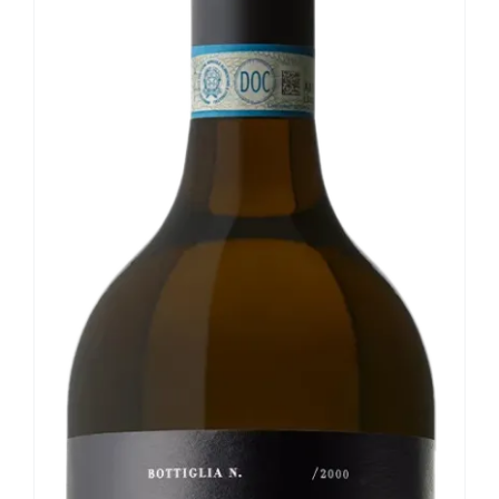
Le nostre news
Contatti
EN
IT