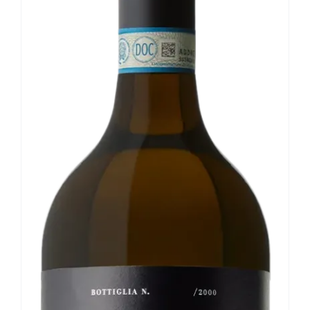
Le nostre news
Contatti
EN
IT