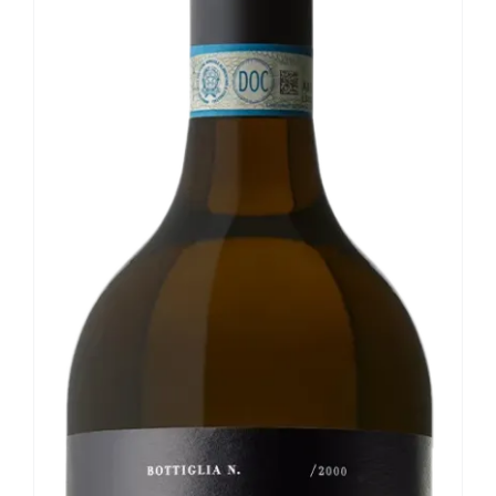
Le nostre news
Contatti
EN
IT