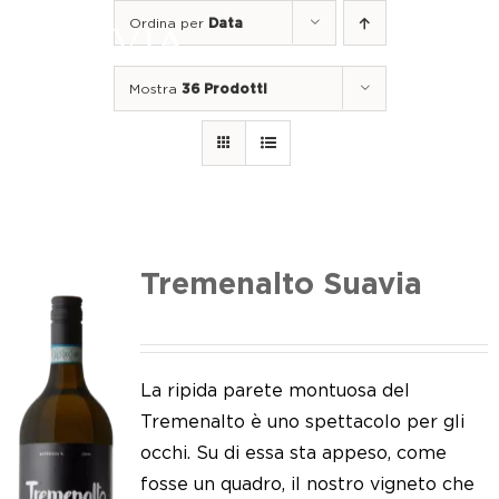
Salta
Ordina per
Data
al
Togg
contenuto
Navi
Mostra
36 Prodotti
Home
I nostri vini
I luoghi
Noi di Suavia
Tremenalto Suavia
Il nostro lavoro
I nostri vigneti
La ripida parete montuosa del
Tremenalto è uno spettacolo per gli
Tappo a vite
occhi. Su di essa sta appeso, come
fosse un quadro, il nostro vigneto che