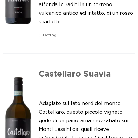
Le nostre news
affonda le radici in un terreno
vulcanico antico ed intatto, di un rosso
Contatti
scarlatto.
EN
Dettagli
IT
Castellaro Suavia
Adagiato sul lato nord del monte
Castellaro, questo piccolo vigneto
gode di un panorama mozzafiato sui
Monti Lessini dai quali riceve
un’invidiabile frescura. Qui il terreno è