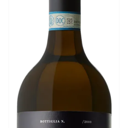
Le nostre news
Contatti
EN
IT