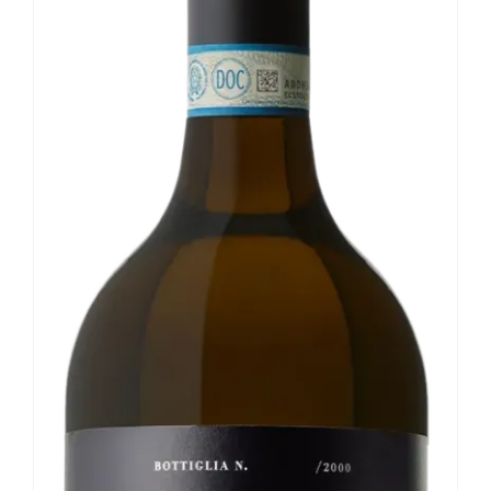
Le nostre news
Contatti
EN
IT