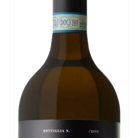
Le nostre news
Contatti
EN
IT