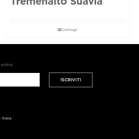
Tremenalto Suavia
Dettagli
 policy
.
Italia